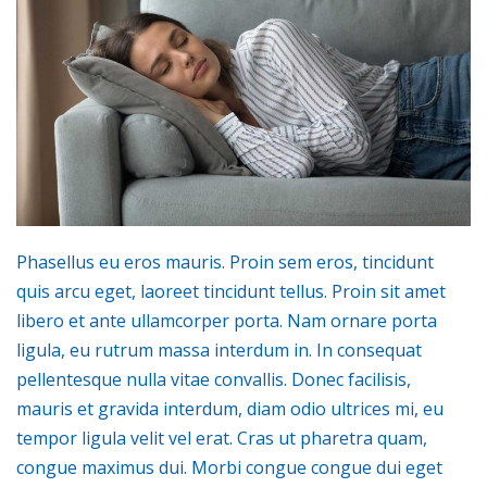
Phasellus eu eros mauris. Proin sem eros, tincidunt
quis arcu eget, laoreet tincidunt tellus. Proin sit amet
libero et ante ullamcorper porta. Nam ornare porta
ligula, eu rutrum massa interdum in. In consequat
pellentesque nulla vitae convallis. Donec facilisis,
mauris et gravida interdum, diam odio ultrices mi, eu
tempor ligula velit vel erat. Cras ut pharetra quam,
congue maximus dui. Morbi congue congue dui eget