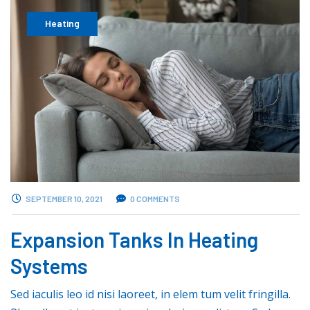
Heating
SEPTEMBER 10, 2021
0 COMMENTS
Expansion Tanks In Heating
Systems
Sed iaculis leo id nisi laoreet, in elem tum velit fringilla.