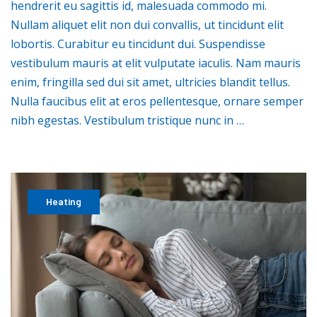
hendrerit eu sagittis id, malesuada commodo mi.
Nullam aliquet elit non dui convallis, ut tincidunt elit
lobortis. Curabitur eu tincidunt dui. Suspendisse
vestibulum mauris at elit vulputate iaculis. Nam mauris
enim, fringilla sed dui sit amet, ultricies blandit tellus.
Nulla faucibus elit at eros pellentesque, ornare semper
nibh egestas. Vestibulum tristique nunc in …
Heating