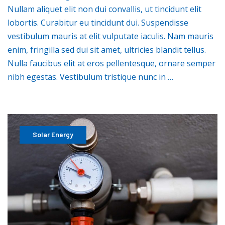
Nullam aliquet elit non dui convallis, ut tincidunt elit
lobortis. Curabitur eu tincidunt dui. Suspendisse
vestibulum mauris at elit vulputate iaculis. Nam mauris
enim, fringilla sed dui sit amet, ultricies blandit tellus.
Nulla faucibus elit at eros pellentesque, ornare semper
nibh egestas. Vestibulum tristique nunc in …
Solar Energy