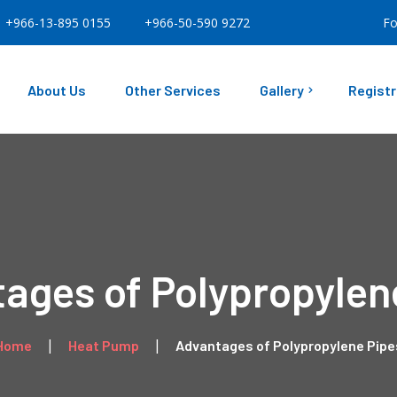
+966-13-895 0155
+966-50-590 9272
Fo
About Us
Other Services
Gallery
Registr
Our Facility
Our Projects
ages of Polypropylen
Home
Heat Pump
Advantages of Polypropylene Pipe