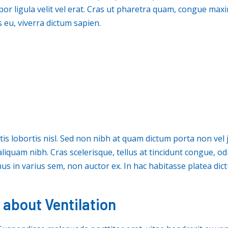
mpor ligula velit vel erat. Cras ut pharetra quam, congue ma
s eu, viverra dictum sapien.
ittis lobortis nisl. Sed non nibh at quam dictum porta non vel
aliquam nibh. Cras scelerisque, tellus at tincidunt congue, odio
amus in varius sem, non auctor ex. In hac habitasse platea dic
 about Ventilation