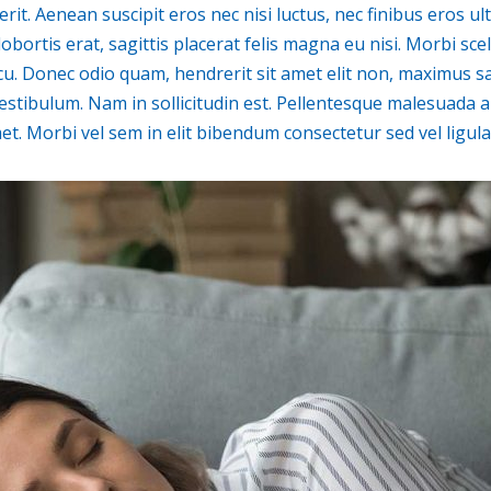
it. Aenean suscipit eros nec nisi luctus, nec finibus eros ultri
obortis erat, sagittis placerat felis magna eu nisi. Morbi sc
cu. Donec odio quam, hendrerit sit amet elit non, maximus sag
estibulum. Nam in sollicitudin est. Pellentesque malesuada 
. Morbi vel sem in elit bibendum consectetur sed vel ligula