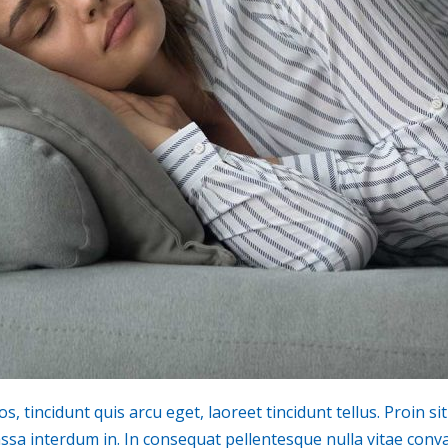
, tincidunt quis arcu eget, laoreet tincidunt tellus. Proin si
a interdum in. In consequat pellentesque nulla vitae convall