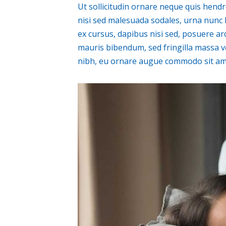
Ut sollicitudin ornare neque quis hendrer
nisi sed malesuada sodales, urna nunc l
ex cursus, dapibus nisi sed, posuere ar
mauris bibendum, sed fringilla massa v
nibh, eu ornare augue commodo sit amet