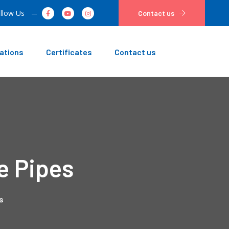
llow Us
Contact us
ations
Certificates
Contact us
e Pipes
s