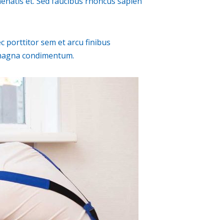
enenatis et. Sed faucibus rhoncus sapien
c porttitor sem et arcu finibus
or magna condimentum.