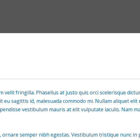
um velit fringilla. Phasellus at justo quis orci scelerisque dic
 eu sagittis id, malesuada commodo mi. Nullam aliquet elit no
spendisse vestibulum mauris at elit vulputate iaculis. Nam mau
e, ornare semper nibh egestas. Vestibulum tristique nunc in