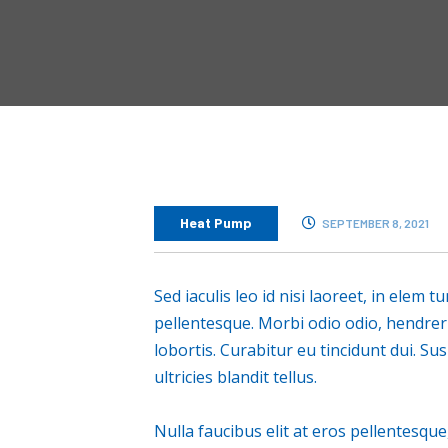
Heat Pump
SEPTEMBER 8, 2021
Sed iaculis leo id nisi laoreet, in elem t
pellentesque. Morbi odio odio, hendrerit
lobortis. Curabitur eu tincidunt dui. Su
ultricies blandit tellus.
Nulla faucibus elit at eros pellentesqu