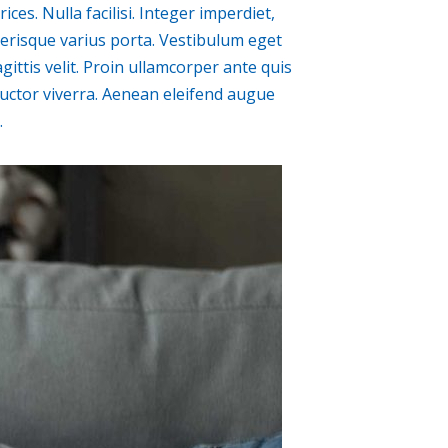
ces. Nulla facilisi. Integer imperdiet,
elerisque varius porta. Vestibulum eget
ittis velit. Proin ullamcorper ante quis
auctor viverra. Aenean eleifend augue
.