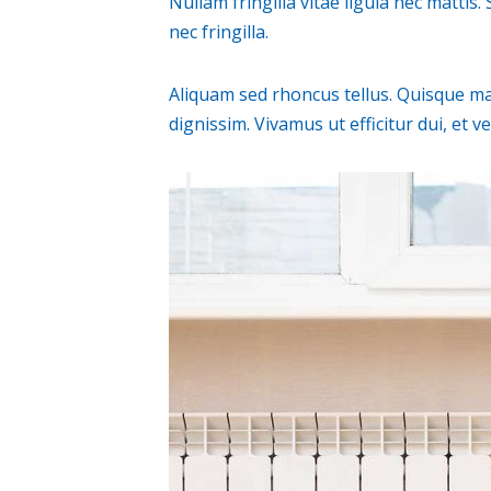
Nullam fringilla vitae ligula nec matti
nec fringilla.
Aliquam sed rhoncus tellus. Quisque mas
dignissim. Vivamus ut efficitur dui, et 