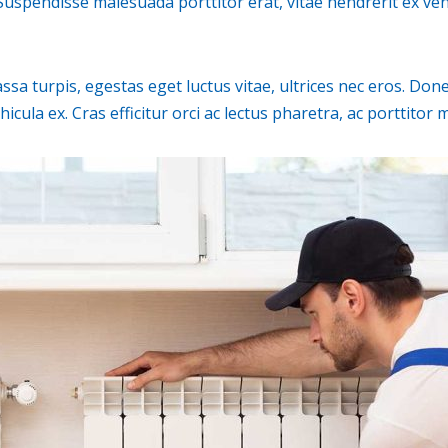
s. Suspendisse malesuada porttitor erat, vitae hendrerit ex v
sa turpis, egestas eget luctus vitae, ultrices nec eros. Done
vehicula ex. Cras efficitur orci ac lectus pharetra, ac porttit